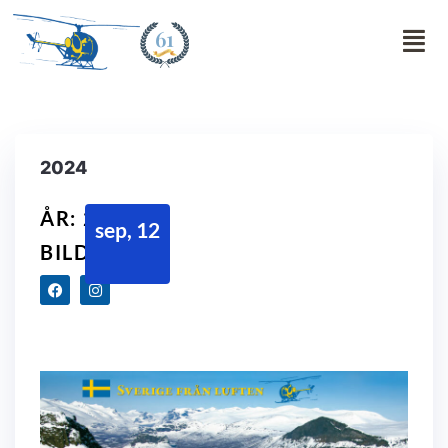
61
2024
ÅR: 2024
sep, 12
BILDER: 14