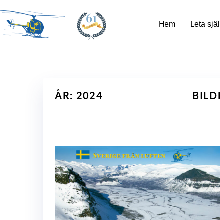
61
Hem
Leta själ
ÅR: 2024
BILD