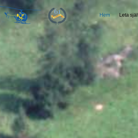
61
Hem
Leta själ