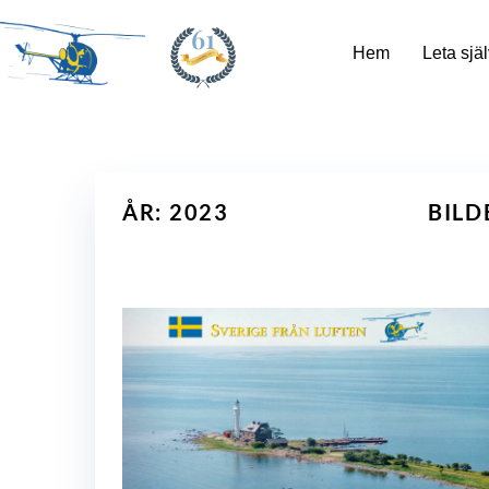
61
Hem
Leta själ
ÅR: 2023
BILD