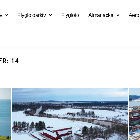
v
Flygfotoarkiv
Flygfoto
Almanacka
Aero
ER: 14