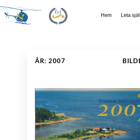
61
Hem
Leta själ
ÅR: 2007
BILD