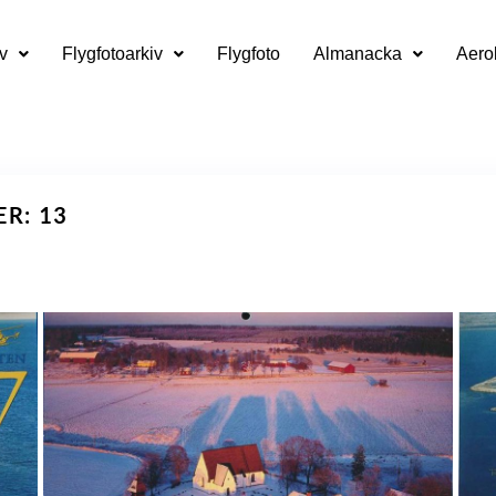
v
Flygfotoarkiv
Flygfoto
Almanacka
Aero
ER: 13