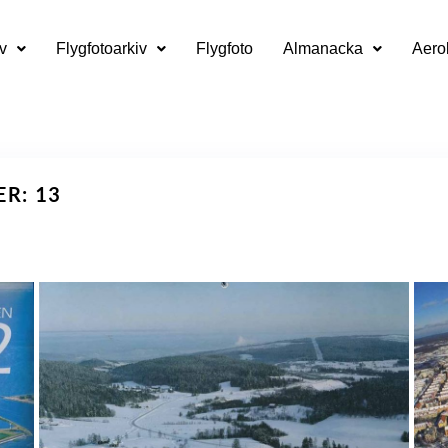
v
Flygfotoarkiv
Flygfoto
Almanacka
Aero
ER: 13