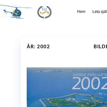
61
Hem
Leta själ
ÅR: 2002
BILD