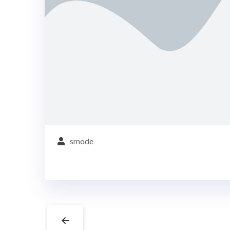
smode
←