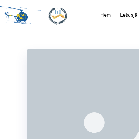
61
Hem
Leta själ