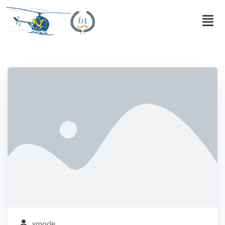
61
smode