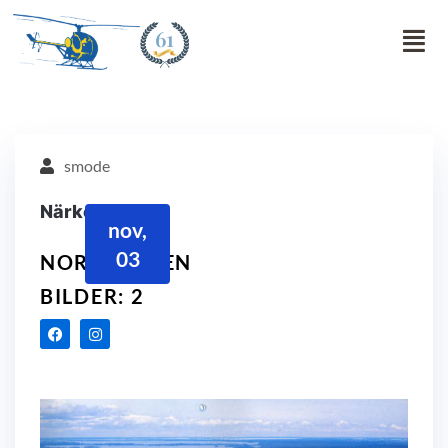
61
smode
Närke
nov,
03
NORRBOTTEN
BILDER: 2