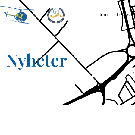
61
Hem
Leta själ
Nyheter