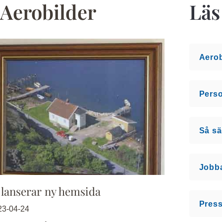
 Aerobilder
Läs
Aerob
Pers
Så sä
Jobb
 lanserar ny hemsida
Press
23-04-24