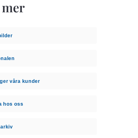
 mer
ilder
onalen
ger våra kunder
a hos oss
arkiv