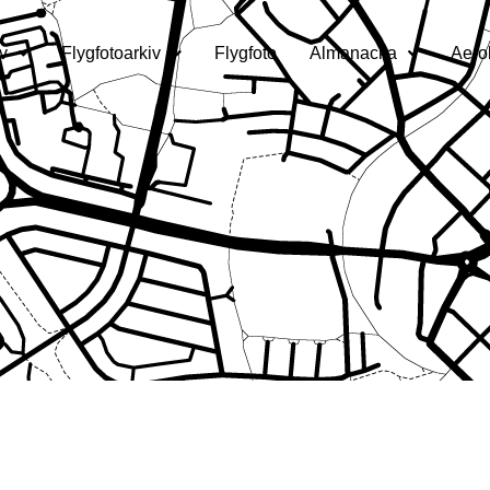
v
Flygfotoarkiv
Flygfoto
Almanacka
Aero