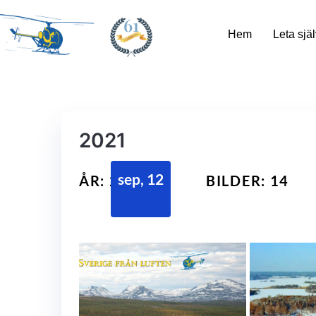
61
Hem
Leta själ
2021
sep, 12
ÅR: 2021
BILDER: 14