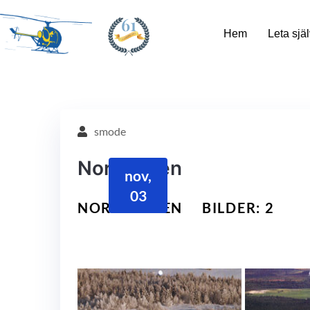
61
Hem
Leta själ
smode
Norrbotten
nov,
03
NORRBOTTEN
BILDER: 2