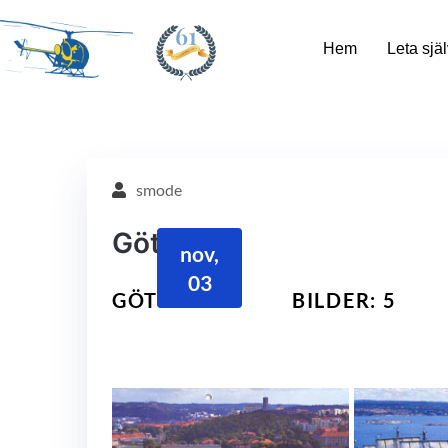
61
Hem
Leta själ
smode
Göteborg
nov,
03
GÖTEBORG
BILDER: 5