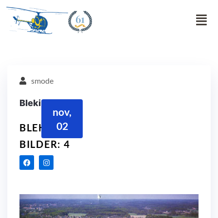
61
smode
Blekinge
nov,
02
BLEKINGE
BILDER: 4